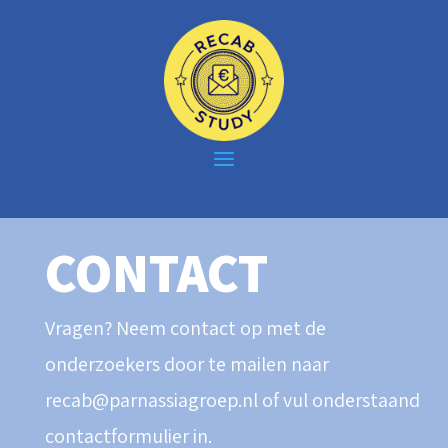
CONTACT
Vragen? Neem contact op met de
onderzoekers door te mailen naar
recab@parnassiagroep.nl of vul onderstaand
contactformulier in.